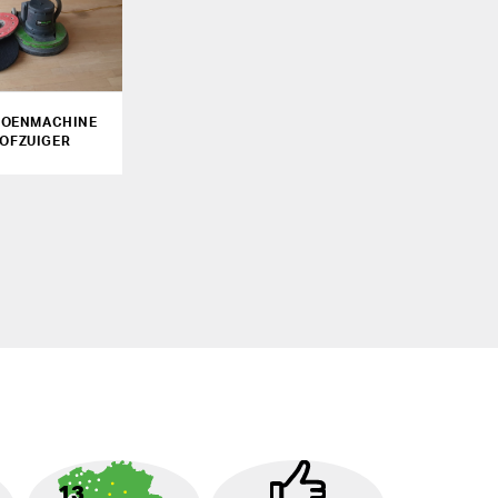
BOENMACHINE
TOFZUIGER
13