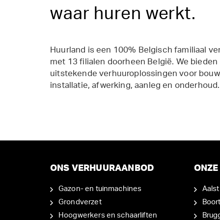
waar huren werkt.
Huurland is een 100% Belgisch familiaal ve
met 13 filialen doorheen België. We bieden
uitstekende verhuuroplossingen voor bouw,
installatie, afwerking, aanleg en onderhoud.
ONS VERHUURAANBOD
ONZE 
Gazon- en tuinmachines
Aalst
Grondverzet
Boor
Hoogwerkers en schaarliften
Brug