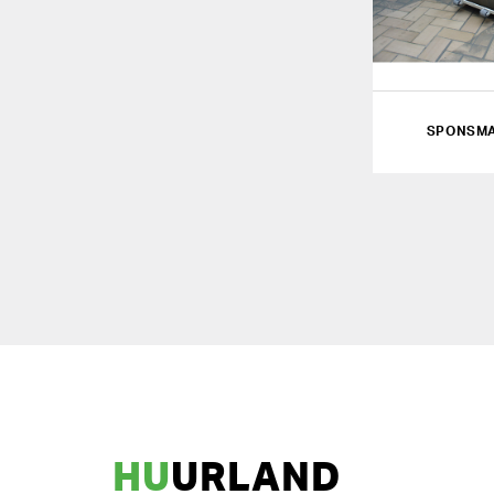
SPONSM
HU
URLAND