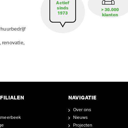
Actief
sinds
> 30.000
1973
klanten
rhuurbedrijf
 renovatie,
FILIALEN
NAVIGATIE
Over ons
tmeerbeek
Nieuws
ge
Projecten