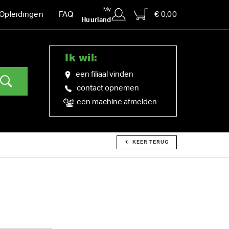
My
€ 0,00
Opleidingen
FAQ
Huurland
Ik wil:
een filiaal vinden
contact opnemen
een machine afmelden
KEER TERUG