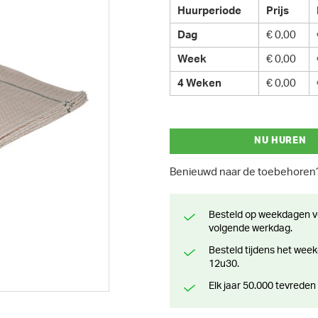
Huurperiode
Prijs
Dag
€ 0,00
Week
€ 0,00
4 Weken
€ 0,00
NU HUREN
Benieuwd naar de toebehore
Besteld op weekdagen voor 13 uur? Klaar voor levering of afhaling de
volgende werkdag.
Besteld tijdens het weekend? Klaar voor levering of afhaling vanaf maandag
12u30.
Elk jaar 50.000 tevreden