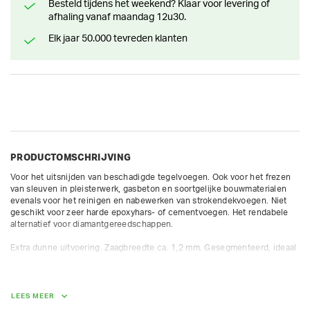
Besteld tijdens het weekend? Klaar voor levering of
afhaling vanaf maandag 12u30.
Elk jaar 50.000 tevreden klanten
PRODUCTOMSCHRIJVING
Voor het uitsnijden van beschadigde tegelvoegen. Ook voor het frezen 
van sleuven in pleisterwerk, gasbeton en soortgelijke bouwmaterialen 
evenals voor het reinigen en nabewerken van strokendekvoegen. Niet 
geschikt voor zeer harde epoxyhars- of cementvoegen. Het rendabele 
alternatief voor diamantgereedschappen.

Extra dunne uitvoering. Zaagbreedte ca. 1,2 mm. Gesegmenteerd, ideaal 
voor het werken in hoeken en langs randen zonder oversnijden.
LEES MEER