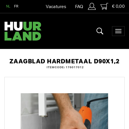
€ 0,00
NL
FR
Vacatures
FAQ
ZAAGBLAD HARDMETAAL D90X1,2
ITEMCODE: 176017012