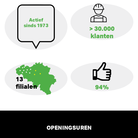
Actief
sinds 1973
> 30.000
klanten
13
filialen
94%
OPENINGSUREN