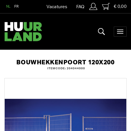
€ 0,00
NL
FR
Vacatures
FAQ
BOUWHEKKENPOORT 120X200
ITEMCODE: 204044000