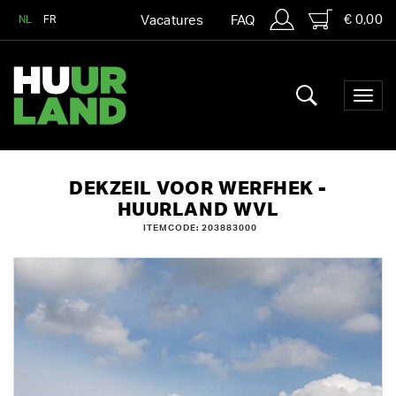
€ 0,00
NL
FR
Vacatures
FAQ
DEKZEIL VOOR WERFHEK -
HUURLAND WVL
ITEMCODE: 203883000