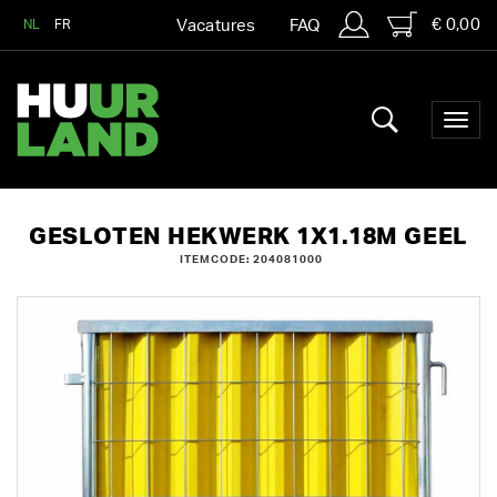
€ 0,00
NL
FR
Vacatures
FAQ
GESLOTEN HEKWERK 1X1.18M GEEL
ITEMCODE: 204081000