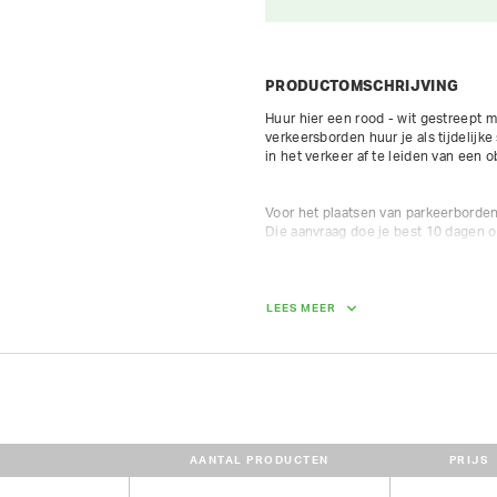
PRODUCTOMSCHRIJVING
Huur hier een rood - wit gestreept 
verkeersborden huur je als tijdelijk
in het verkeer af te leiden van een ob
Voor het plaatsen van parkeerborden,
Die aanvraag doe je best 10 dagen op
Bij huur van een pakket van 10 verke
Wij maken graag een pakket op maat.
LEES MEER
AANTAL PRODUCTEN
PRIJS