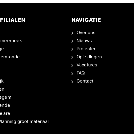
FILIALEN
NAVIGATIE
Over ons
tmeerbeek
Nieuws
ge
Projecten
dermonde
Opleidingen
Vacatures
FAQ
jk
Contact
en
degem
ende
elare
Planning groot materiaal