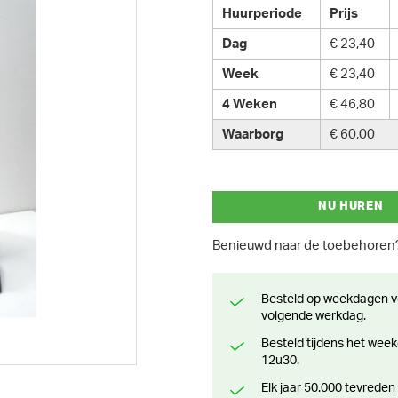
Huurperiode
Prijs
Dag
€ 23,40
Week
€ 23,40
4 Weken
€ 46,80
Waarborg
€ 60,00
NU HUREN
Benieuwd naar de toebehore
Besteld op weekdagen voor 13 uur? Klaar voor levering of afhaling de
volgende werkdag.
Besteld tijdens het weekend? Klaar voor levering of afhaling vanaf maandag
12u30.
Elk jaar 50.000 tevreden