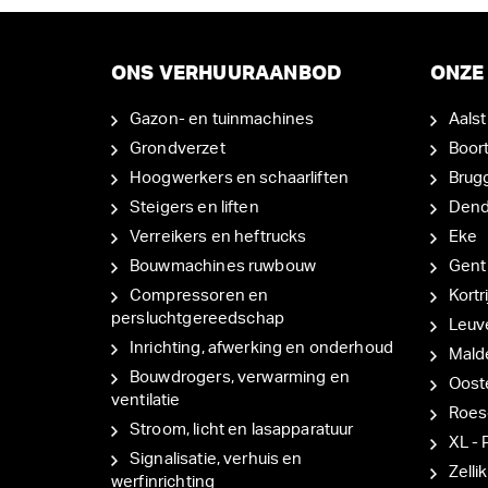
ONS VERHUURAANBOD
ONZE 
Gazon- en tuinmachines
Aalst
Grondverzet
Boor
Hoogwerkers en schaarliften
Brug
Steigers en liften
Den
Verreikers en heftrucks
Eke
Bouwmachines ruwbouw
Gent
Compressoren en
Kortri
persluchtgereedschap
Leuv
Inrichting, afwerking en onderhoud
Mal
Bouwdrogers, verwarming en
Oost
ventilatie
Roes
Stroom, licht en lasapparatuur
XL - 
Signalisatie, verhuis en
Zellik
werfinrichting