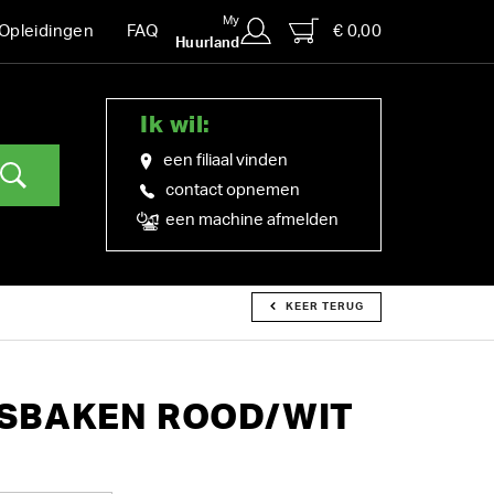
My
€ 0,00
Opleidingen
FAQ
Huurland
Ik wil:
een filiaal vinden
contact opnemen
een machine afmelden
KEER TERUG
SBAKEN ROOD/WIT