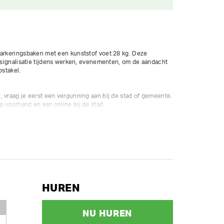
markeringsbaken met een kunststof voet 28 kg. Deze 
e signalisatie tijdens werken, evenementen, om de aandacht 
stakel. 

 vraag je eerst een vergunning aan bij de stad of gemeente.  
 voorhand en kan online bij de stad.

ersborden of 5 koppels verkeersborden krijg je 30% korting.



HUREN
NU HUREN