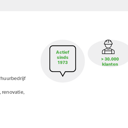
Actief
sinds
> 30.000
1973
klanten
rhuurbedrijf
 renovatie,