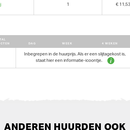
j
1
€ 11,5
TAL
UCTEN
DAG
WEEK
4 WEKEN
Inbegrepen in de huurprijs. Als er een slijtagekost is,
1
staat hier een informatie-icoontje.
ANDEREN HUURDEN OOK