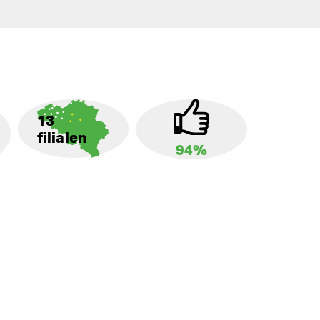
13
filialen
94%