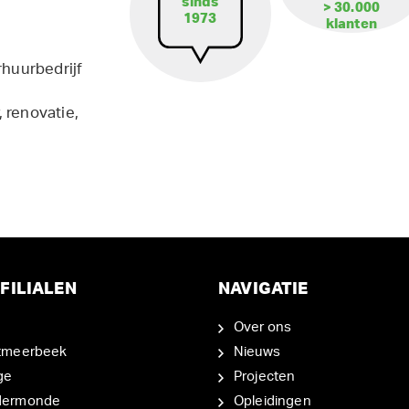
sinds
> 30.000
1973
klanten
rhuurbedrijf
 renovatie,
FILIALEN
NAVIGATIE
Over ons
tmeerbeek
Nieuws
ge
Projecten
dermonde
Opleidingen