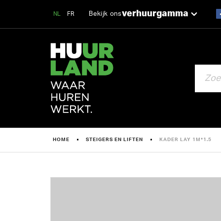
verhuurgamma
Bekijk ons
NL
FR
ZOEKEN
HOME
STEIGERS EN LIFTEN
KADER LAY 1M*1.5