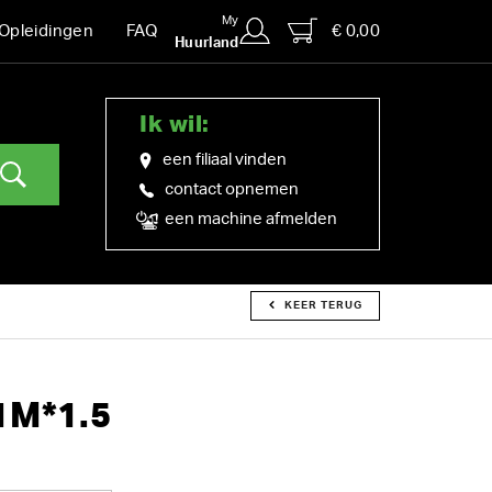
My
€ 0,00
Opleidingen
FAQ
Huurland
Ik wil:
een filiaal vinden
contact opnemen
een machine afmelden
KEER TERUG
1M*1.5