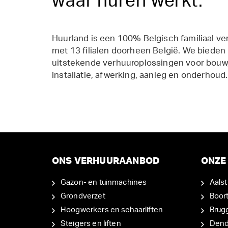
waar huren werkt.
Huurland is een 100% Belgisch familiaal ve
met 13 filialen doorheen België. We bieden
uitstekende verhuuroplossingen voor bouw,
installatie, afwerking, aanleg en onderhoud.
ONS VERHUURAANBOD
ONZE 
Gazon- en tuinmachines
Aalst
Grondverzet
Boor
Hoogwerkers en schaarliften
Brug
Steigers en liften
Den