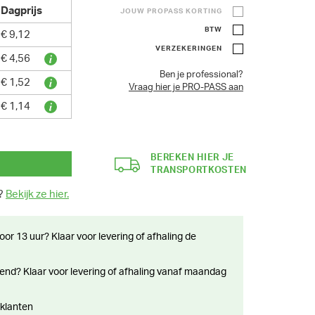
Dagprijs
JOUW PROPASS KORTING
BTW
€ 9,12
VERZEKERINGEN
€ 4,56
Ben je professional?
€ 1,52
Vraag hier je PRO-PASS aan
€ 1,14
BEREKEN HIER JE
TRANSPORTKOSTEN
n?
Bekijk ze hier.
 klanten