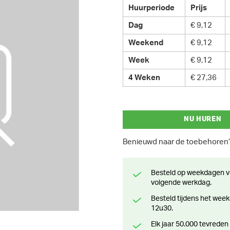
Huurperiode
Prijs
Dag
€ 9,12
Weekend
€ 9,12
Week
€ 9,12
4 Weken
€ 27,36
NU HUREN
Benieuwd naar de toebehore
Besteld op weekdagen voor 13 uur? Klaar voor levering of afhaling de
volgende werkdag.
Besteld tijdens het weekend? Klaar voor levering of afhaling vanaf maandag
12u30.
Elk jaar 50.000 tevreden