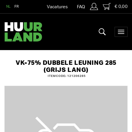
€ 0,00
NL
FR
Vacatures
FAQ
VK-75% DUBBELE LEUNING 285
(GRIJS LANG)
ITEMCODE: 121206285