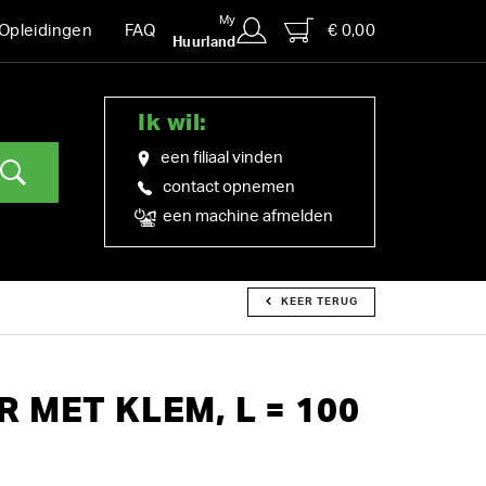
My
€ 0,00
Opleidingen
FAQ
Huurland
Ik wil:
een filiaal vinden
contact opnemen
een machine afmelden
KEER TERUG
 MET KLEM, L = 100