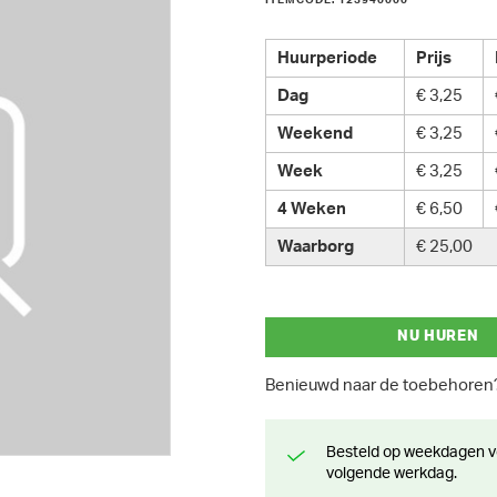
ITEMCODE: 123940000
Huurperiode
Prijs
Dag
€ 3,25
Weekend
€ 3,25
Week
€ 3,25
4 Weken
€ 6,50
Waarborg
€ 25,00
NU HUREN
Benieuwd naar de toebehore
Besteld op weekdagen voor 13 uur? Klaar voor levering of afhaling de
volgende werkdag.