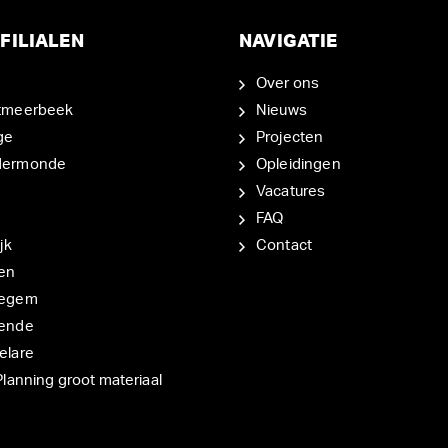
FILIALEN
NAVIGATIE
Over ons
tmeerbeek
Nieuws
ge
Projecten
dermonde
Opleidingen
Vacatures
FAQ
jk
Contact
en
degem
ende
elare
Planning groot materiaal