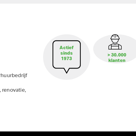
Actief
sinds
> 30.000
1973
klanten
rhuurbedrijf
 renovatie,