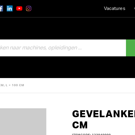
Vacatures
M, L = 100 CM
GEVELANKER
CM