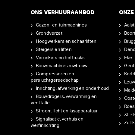
ONS VERHUURAANBOD
ONZE 
Gazon- en tuinmachines
Aalst
Grondverzet
Boor
Hoogwerkers en schaarliften
Brug
Steigers en liften
Den
Verreikers en heftrucks
Eke
Bouwmachines ruwbouw
Gent
Compressoren en
Kortri
persluchtgereedschap
Leuv
Inrichting, afwerking en onderhoud
Mal
Bouwdrogers, verwarming en
Oost
ventilatie
Roes
Stroom, licht en lasapparatuur
XL - 
Signalisatie, verhuis en
Zellik
werfinrichting