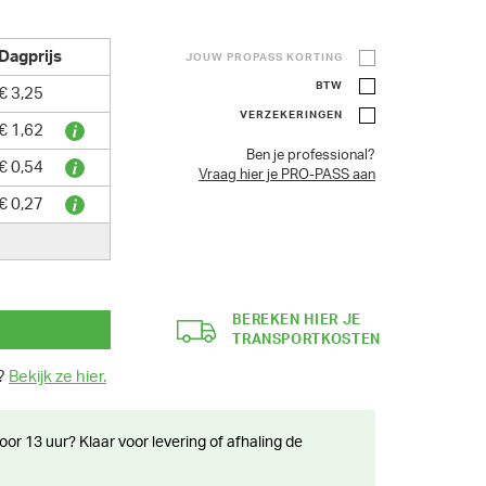
Dagprijs
JOUW PROPASS KORTING
BTW
€ 3,25
VERZEKERINGEN
€ 1,62
Ben je professional?
€ 0,54
Vraag hier je PRO-PASS aan
€ 0,27
BEREKEN HIER JE
TRANSPORTKOSTEN
n?
Bekijk ze hier.