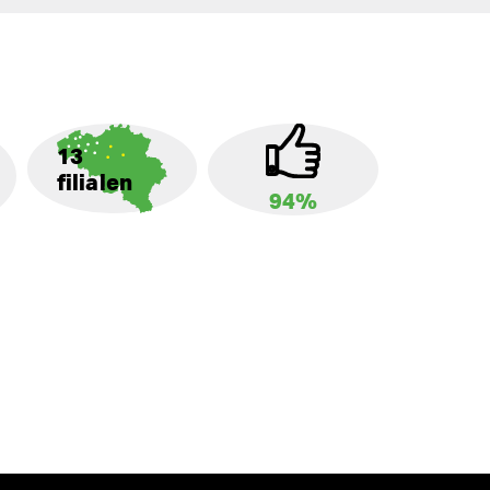
13
filialen
94%