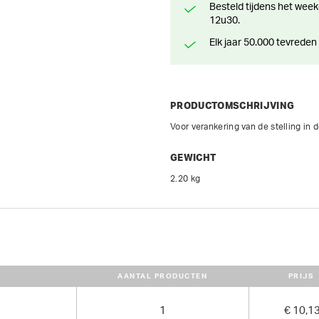
Besteld tijdens het weekend? Klaar voor levering of afhaling vanaf maandag
12u30.
Elk jaar 50.000 tevreden
PRODUCTOMSCHRIJVING
Voor verankering van de stelling in 
GEWICHT
2.20 kg
AANTAL PRODUCTEN
PRIJS
1
€ 10,1