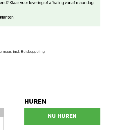
 klanten
de muur. incl. Buiskoppeling
HUREN
NU HUREN
3