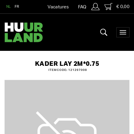
€ 0,00
NL
FR
Vacatures
FAQ
KADER LAY 2M*0.75
ITEMCODE: 121297008