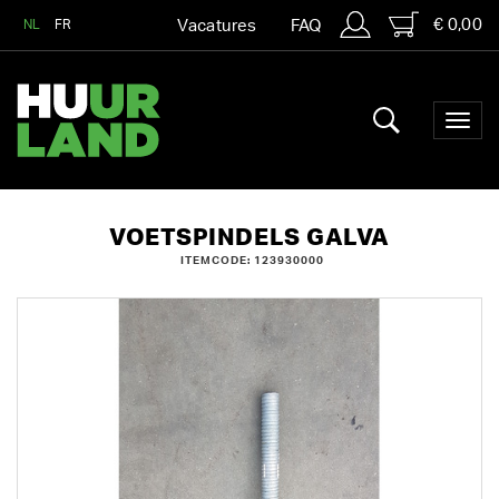
€ 0,00
NL
FR
Vacatures
FAQ
VOETSPINDELS GALVA
ITEMCODE: 123930000