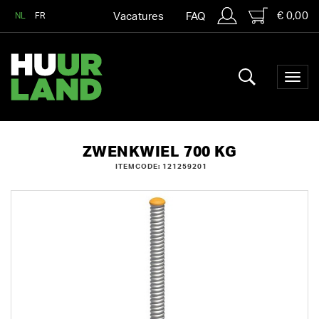
€ 0,00
NL
FR
Vacatures
FAQ
ZWENKWIEL 700 KG
ITEMCODE: 121259201