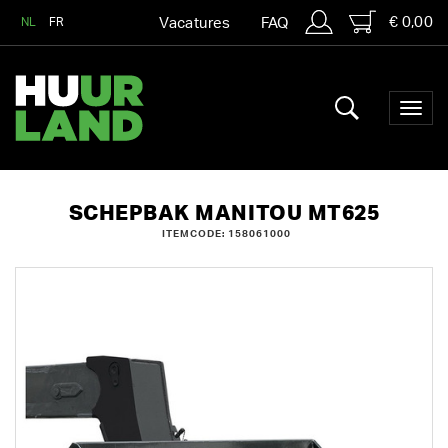
€ 0,00
NL
FR
Vacatures
FAQ
SCHEPBAK MANITOU MT625
ITEMCODE: 158061000