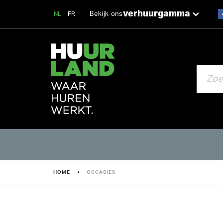
verhuurgamma
Bekijk ons
NL
FR
ZOEKEN
HOME
OCCASIES