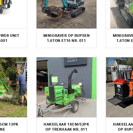
OWER UNIT
MINIGRAVER OP RUPSEN
MINIGRAV
.001
1,6TON ET16 NR. 011
1,6TON E
5CM 13PK
HAKSELAAR 16CM/52PK
HAKSELAA
INE
OP TREKHAAK NR. 011
OP RUP