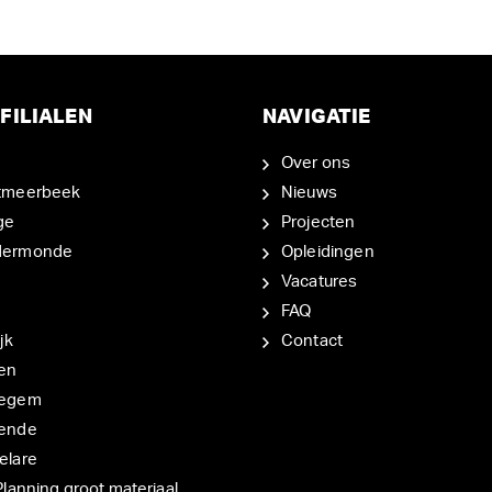
FILIALEN
NAVIGATIE
Over ons
tmeerbeek
Nieuws
ge
Projecten
dermonde
Opleidingen
Vacatures
FAQ
jk
Contact
en
degem
ende
elare
Planning groot materiaal