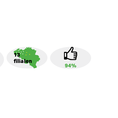
13
filialen
94%