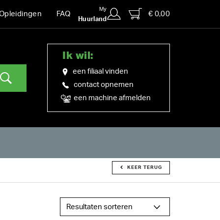
My
€ 0,00
Opleidingen
FAQ
Huurland
Ik wil:
een filiaal vinden
contact opnemen
een machine afmelden
KEER TERUG