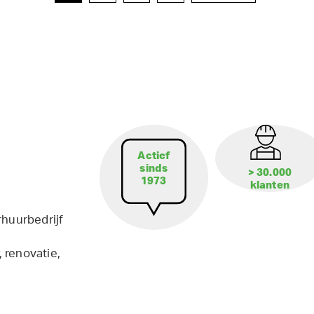
Actief
sinds
> 30.000
1973
klanten
rhuurbedrijf
 renovatie,