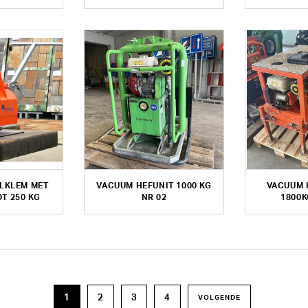
LKLEM MET
VACUUM HEFUNIT 1000 KG
VACUUM 
OT 250 KG
NR 02
1800K
1
2
3
4
VOLGENDE