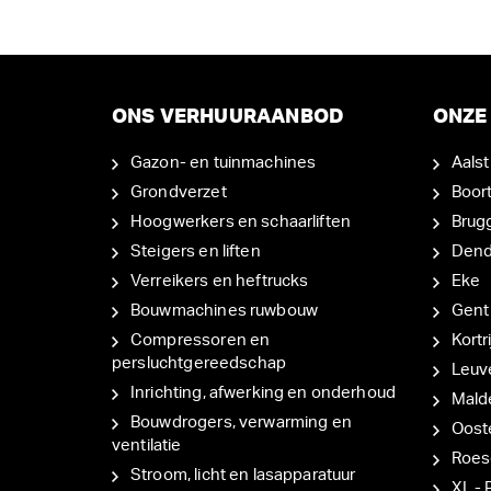
ONS VERHUURAANBOD
ONZE 
Gazon- en tuinmachines
Aalst
Grondverzet
Boor
Hoogwerkers en schaarliften
Brug
Steigers en liften
Den
Verreikers en heftrucks
Eke
Bouwmachines ruwbouw
Gent
Compressoren en
Kortri
persluchtgereedschap
Leuv
Inrichting, afwerking en onderhoud
Mal
Bouwdrogers, verwarming en
Oost
ventilatie
Roes
Stroom, licht en lasapparatuur
XL - 