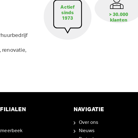
Actief
sinds
> 30.000
1973
klanten
rhuurbedrijf
 renovatie,
FILIALEN
NAVIGATIE
Over ons
tmeerbeek
Nieuws