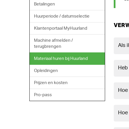
Betalingen
Huurperiode / datumselectie
VERW
Klantenportaal MyHuurland
Machine afmelden /
Als 
terugbrengen
Materiaal huren bij Huurland
Heb 
Opleidingen
Prijzen en kosten
Hoe 
Pro-pass
Hoe 