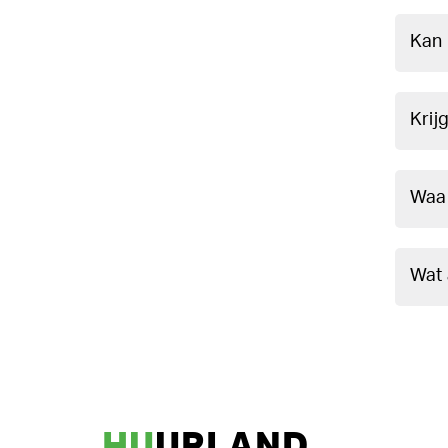
Kan 
Krij
Waar
Wat 
HU
URLAND