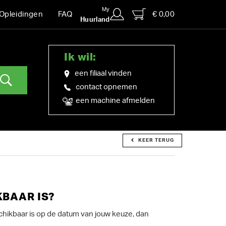
My
€ 0,00
Opleidingen
FAQ
Huurland
Ik wil:
een filiaal vinden
contact opnemen
een machine afmelden
KEER TERUG
KBAAR IS?
chikbaar is op de datum van jouw keuze, dan