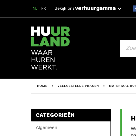
verhuurgamma
Bekijk ons
NL
FR
ZOEKEN
HOME
VEELGESTELDE VRAGEN
MATERIAAL HU
CATEGORIEËN
H
Algemeen
We
co