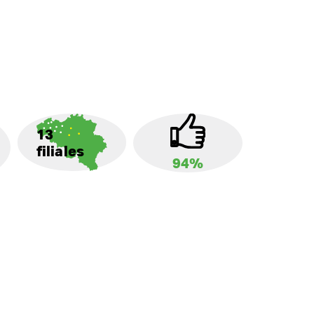
13
filiales
94%