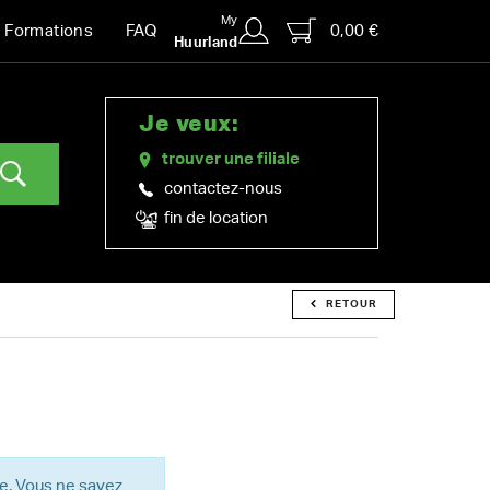
My
0,00 €
Formations
FAQ
Huurland
Je veux:
trouver une filiale
contactez-nous
fin de location
RETOUR
re. Vous ne savez