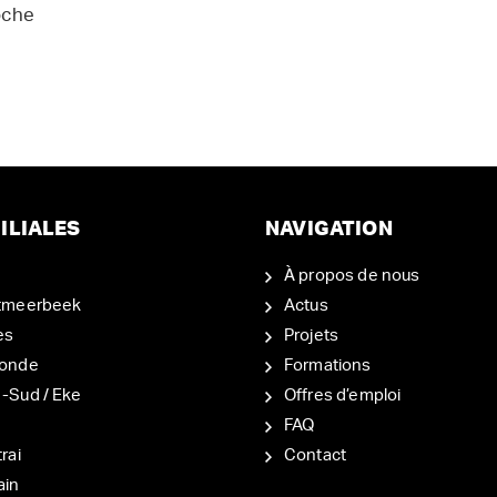
oche
ILIALES
NAVIGATION
À propos de nous
tmeerbeek
Actus
es
Projets
onde
Formations
-Sud / Eke
Offres d’emploi
d
FAQ
rai
Contact
ain