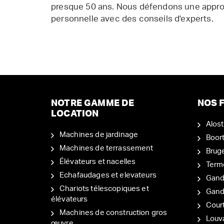
presque 50 ans. Nous défendons une appr
personnelle avec des conseils d'experts.
NOTRE GAMME DE
NOS F
LOCATION
Alost
Machines de jardinage
Boor
Machines de terrassement
Brug
Élévateurs et nacelles
Term
Echafaudages et elevateurs
Gand
Chariots télescopiques et
Gan
élévateurs
Court
Machines de construction gros
Louv
œuvre