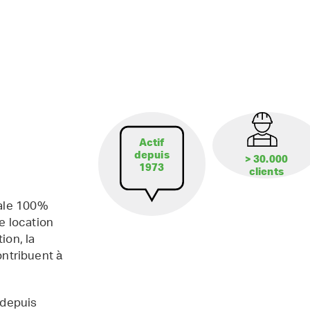
Actif
depuis
> 30.000
1973
clients
iale 100%
e location
ion, la
contribuent à
 depuis