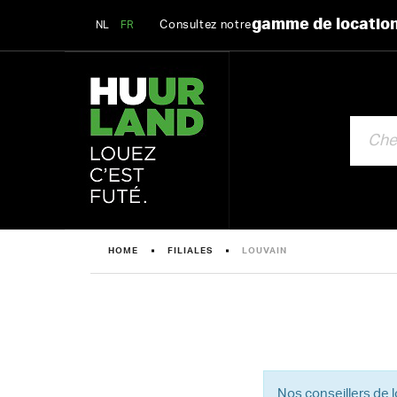
gamme de locatio
Consultez notre
NL
FR
CHERCHE
HOME
FILIALES
LOUVAIN
Nos conseillers de 