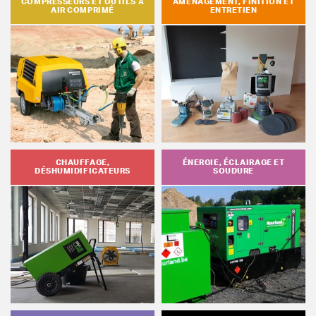
COMPRESSEURS ET OUTILS À
AMÉNAGEMENT, FINITION ET
AIR COMPRIMÉ
ENTRETIEN
CHAUFFAGE,
ÉNERGIE, ÉCLAIRAGE ET
DÉSHUMIDIFICATEURS
SOUDURE