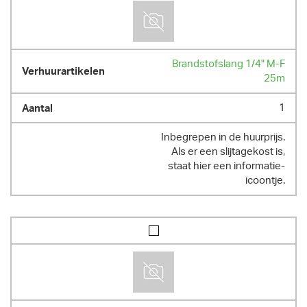
Brandstofslang 1/4" M-F
25m
1
Inbegrepen in de huurprijs.
Als er een slijtagekost is,
staat hier een informatie-
icoontje.