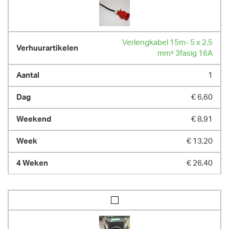
Thermostaataansluiting mogelijk

Netto cap. 170 kW (146000 kcal/u)

Verbruik brandstof 18,4 l/u

luchtverplaatsing 15000 m³/ u

Radiaalventilator voor hoge druk

Verlengkabel 15m- 5 x 2.5
Electr. Verbruik 6,3 A 3 X 380 V

mm² 3fasig 16A
Niet omschakelbaar naar 3 x 220 V
1
AFMETINGEN (L X BR X H):
271 cm x 91 cm x 152 cm
€ 6,60
GEWICHT
€ 8,91
425.00 kg
€ 13,20
€ 26,40