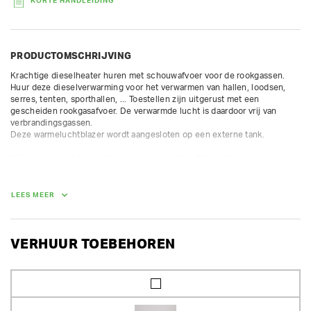
KORTE HANDLEIDING
PRODUCTOMSCHRIJVING
Krachtige dieselheater huren met schouwafvoer voor de rookgassen. 
Huur deze dieselverwarming voor het verwarmen van hallen, loodsen, 
serres, tenten, sporthallen, ... Toestellen zijn uitgerust met een 
gescheiden rookgasafvoer. De verwarmde lucht is daardoor vrij van 
verbrandingsgassen.

Deze warmeluchtblazer wordt aangesloten op een externe tank.

Wij komen graag ter plaatse om uw project/werf te bekijken en een 
offerte op maat te maken.  Deze mazoutkanons kunnen geplaatst 
worden.

De levering van deze machine gebeurt met een heftruck of 
LEES MEER
kraanvrachtwagen en dan is de transportprijs x2.

Capaciteit is afhankelijk van de isolatiewaarde:

Goed = tot 10.000m³

VERHUUR TOEBEHOREN
Zeer slecht = max. 3000m³

Specificaties:

Uitblaas ø 600 mm

Schoorsteenaansluiting in ø 200 mm
