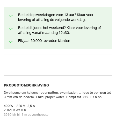
Besteld op weekdagen voor 13 uur? Klaar voor
levering of afhaling de volgende werkdag.
Besteld tijdens het weekend? Klaar voor levering of
afhaling vanaf maandag 12u30.
Elk jaar 50.000 tevreden klanten
PRODUCTOMSCHRIJVING
Dweilpomp om kelders, regenputten, zwembaden, ... leeg te pompen tot 
3 mm van de bodem.  Enkel proper water.  Pompt tot 3960 L / h op.

400 W - 220 V -3,5 A

ZUIVER WATER

3960 l/h bij 1 m opvoerhoogte
