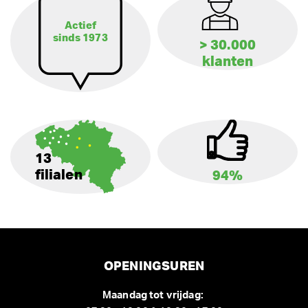
Actief
sinds 1973
> 30.000
klanten
13
filialen
94%
OPENINGSUREN
Maandag tot vrijdag: