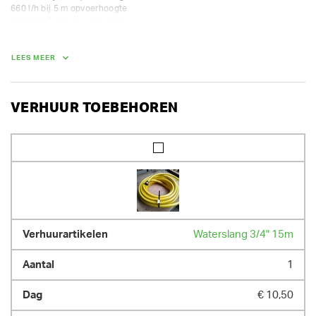
660 l/h bij 5 m opvoerhoogte

zuigt tot 3 mm van de bodem
LEES MEER
VERHUUR TOEBEHOREN
Waterslang 3/4" 15m
1
€ 10,50