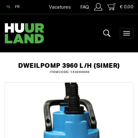
€ 0,00
NL
FR
Vacatures
FAQ
DWEILPOMP 3960 L/H (SIMER)
ITEMCODE: 143040000