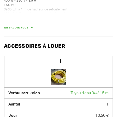
400 W - 220 V - 3,5 A

EAU PURE

3960 L/h à 1 m de hauteur de refoulement

660 L/h à 5 m de hauteur de refoulement

aspire jusqu'à 3 mm du sol
EN SAVOIR PLUS
ACCESSOIRES À LOUER
Tuyau d'eau 3/4" 15 m
1
10,50 €