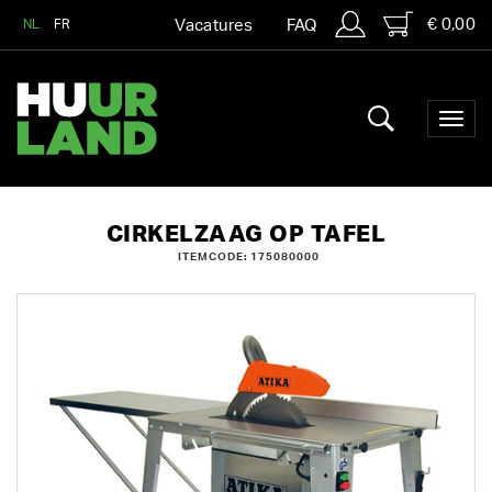
€ 0,00
NL
FR
Vacatures
FAQ
CIRKELZAAG OP TAFEL
ITEMCODE: 175080000