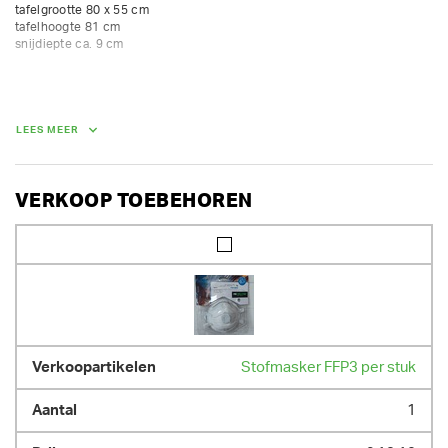
tafelgrootte 80 x 55 cm

tafelhoogte 81 cm

snijdiepte ca. 9 cm
AFMETINGEN (L X BR X H):
80 cm x 55 cm x 81 cm
LEES MEER
GEWICHT
40.00 kg
VERKOOP TOEBEHOREN
Stofmasker FFP3 per stuk
1