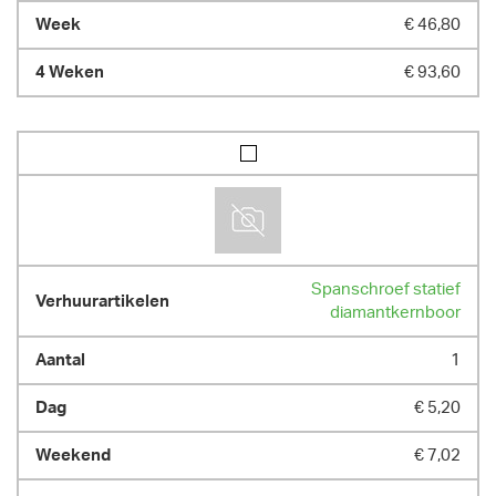
€ 46,80
€ 93,60
Spanschroef statief
diamantkernboor
1
€ 5,20
€ 7,02