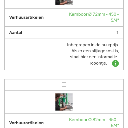
Kernboor Ø 72mm - 450 -
5/4"
1
Inbegrepen in de huurprijs.
Als er een slijtagekost is,
staat hier een informatie-
icoontje.
Kernboor Ø 82mm - 450 -
5/4"