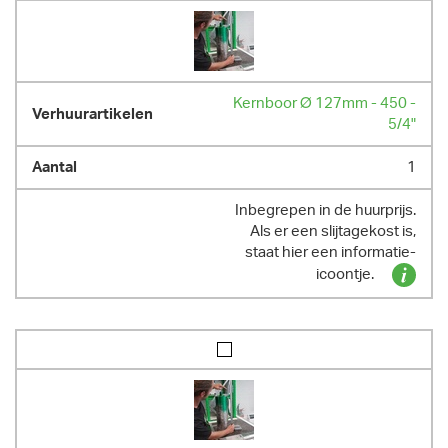
Kernboor Ø 127mm - 450 -
5/4"
1
Inbegrepen in de huurprijs.
Als er een slijtagekost is,
staat hier een informatie-
icoontje.