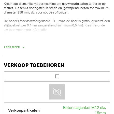
Krachtige diamantkernboormachine om nauwkeurig gaten te boren op 
statief.  Geschikt voor gaten in steen en (gewapend) beton tot maximum 
diameter 250 mm, vb. voor spotjes of buizen.  

De boor is steeds watergekoeld.  Huur van de boor is gratis, er wordt een 
slijtagekost per 0,1mm aangerekend (minimum 0,5mm). Kies hieronder 
uw boor voor meer informatie.

De boor is niet geschikt om van onder naar boven te boren. 

Diamantkernboormachine groot tot 200 mm op statief, aansluiting 5/4" 
m.

2300 W - 220 V - 450-900 tr/min

LEES MEER
boorspindels 5/4"

incl. kraankoppeling 3/4" vr

statief onder verschillende hoeken instelbaar

incl. Ontspanningsring

VERKOOP TOEBEHOREN
incl. 1 ontkoppelingsring

- versnellingen:

1 (600 tpm) voor boren dia. 100 - 250 mm

2 (1200 tpm) voor boren dia. 20 - 100 mm
Betonslaganker M12 dia.
15mm