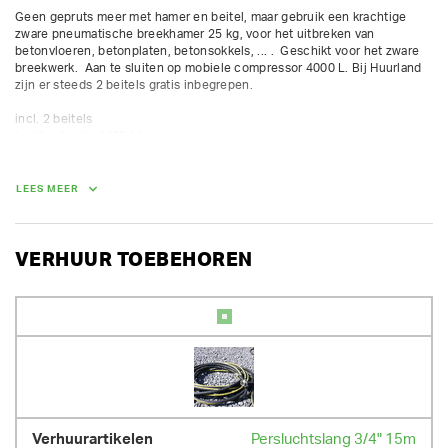
Geen gepruts meer met hamer en beitel, maar gebruik een krachtige 
zware pneumatische breekhamer 25 kg, voor het uitbreken van 
betonvloeren, betonplaten, betonsokkels, ... .  Geschikt voor het zware 
breekwerk.  Aan te sluiten op mobiele compressor 4000 L. Bij Huurland 
zijn er steeds 2 beitels gratis inbegrepen.

incl. 2 beitels

luchtverbruik: 1400 L/min

slagfrequentie: 1250 bpm

slaglengte: 156 mm
LEES MEER
GEWICHT
25.00 kg
VERHUUR TOEBEHOREN
Persluchtslang 3/4" 15m