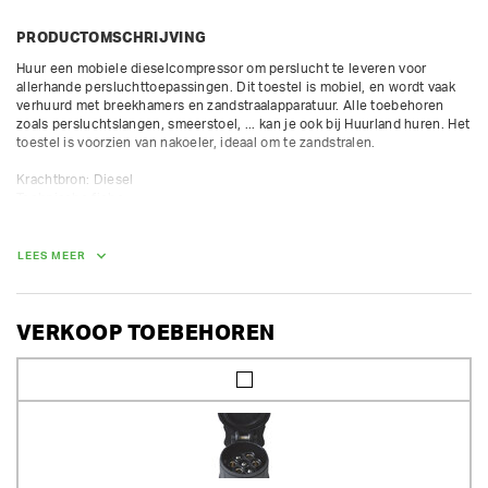
PRODUCTOMSCHRIJVING
Huur een mobiele dieselcompressor om perslucht te leveren voor 
allerhande persluchttoepassingen. Dit toestel is mobiel, en wordt vaak 
verhuurd met breekhamers en zandstraalapparatuur. Alle toebehoren 
zoals persluchtslangen, smeerstoel, ... kan je ook bij Huurland huren. Het 
toestel is voorzien van nakoeler, ideaal om te zandstralen.

Krachtbron: Diesel

Technische fiche:

- luchtdebiet afgave: 5000 L/min

- werkdruk: 7 bar

- 2 luchtuitlaten van 3/4", 1 x 1"

LEES MEER
- max 8 uur op teller per dag / 10 uur per weekend / 40 uur per week; 
bijkomende uren worden proportioneel verrekend aan 1/8 van dagtarief
VERKOOP TOEBEHOREN
AFMETINGEN (L X BR X H):
388 cm x 155 cm x 135 cm
GEWICHT
995.00 kg