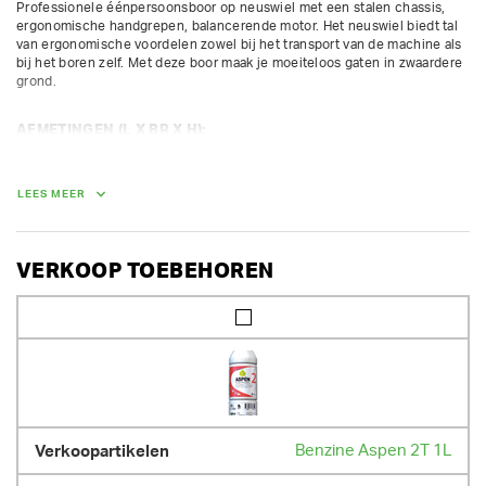
Professionele éénpersoonsboor op neuswiel met een stalen chassis, 
ergonomische handgrepen, balancerende motor. Het neuswiel biedt tal 
van ergonomische voordelen zowel bij het transport van de machine als 
bij het boren zelf. Met deze boor maak je moeiteloos gaten in zwaardere 
grond.  
AFMETINGEN (L X BR X H):
100 cm x 57 cm x 54 cm
GEWICHT
LEES MEER
33.00 kg
VERKOOP TOEBEHOREN
Benzine Aspen 2T 1L