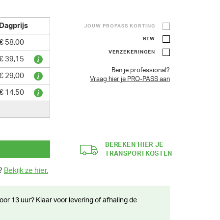
Dagprijs
JOUW PROPASS KORTING
BTW
€ 58,00
VERZEKERINGEN
€ 39,15
Ben je professional?
€ 29,00
Vraag hier je PRO-PASS aan
€ 14,50
BEREKEN HIER JE
TRANSPORTKOSTEN
n?
Bekijk ze hier.