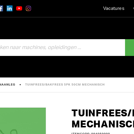
Vacatures
INAANLEG
TUINFREES/BAKFREES 5PK 50CM MECHANISCH
TUINFREES/
MECHANISC