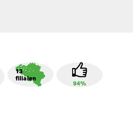
13
filialen
94%