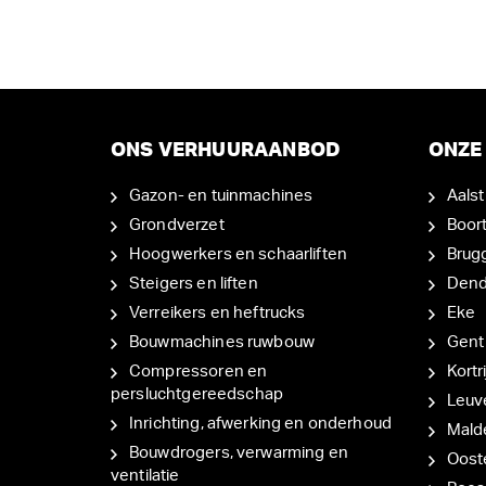
ONS VERHUURAANBOD
ONZE 
Gazon- en tuinmachines
Aalst
Grondverzet
Boor
Hoogwerkers en schaarliften
Brug
Steigers en liften
Den
Verreikers en heftrucks
Eke
Bouwmachines ruwbouw
Gent
Compressoren en
Kortri
persluchtgereedschap
Leuv
Inrichting, afwerking en onderhoud
Mal
Bouwdrogers, verwarming en
Oost
ventilatie