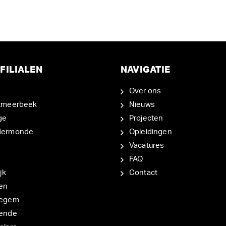
FILIALEN
NAVIGATIE
Over ons
tmeerbeek
Nieuws
ge
Projecten
dermonde
Opleidingen
Vacatures
FAQ
jk
Contact
en
degem
ende