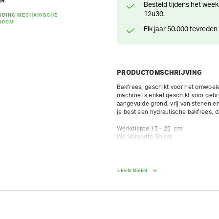
EN
Besteld tijdens het weekend? Klaar voor levering of afhaling vanaf maandag
12u30.
IDING MECHANISCHE
 50CM
Elk jaar 50.000 tevreden
PRODUCTOMSCHRIJVING
Bakfrees, geschikt voor het omwoel
machine is enkel geschikt voor gebr
aangevulde grond, vrij van stenen e
je best een hydraulische bakfrees, d
Werkdiepte 15 - 25  cm

Werkbreedte 50 cm
AFMETINGEN (L X BR X H):
LEES MEER
169 cm x 58 cm x 98 cm
GEWICHT
81.00 kg