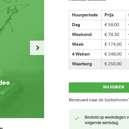
ITEMCODE: 094050000
Huurperiode
Prijs
Dag
€ 58,00
Weekend
€ 78,30
Week
€ 174,00
4 Weken
€ 348,00
Waarborg
€ 250,00
ideo
NU HUREN
Benieuwd naar de toebehore
Besteld op weekdagen voor 13 uur? Klaar voor levering of afhaling de
volgende werkdag.