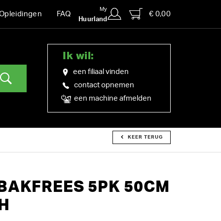
My
€ 0,00
Opleidingen
FAQ
Huurland
Ik wil:
een filiaal vinden
contact opnemen
een machine afmelden
KEER TERUG
BAKFREES 5PK 50CM
H