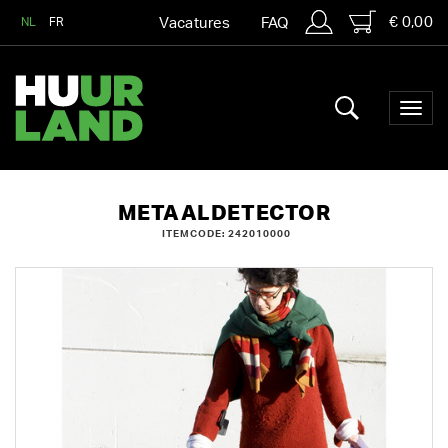
€ 0,00
NL
FR
Vacatures
FAQ
METAALDETECTOR
ITEMCODE: 242010000