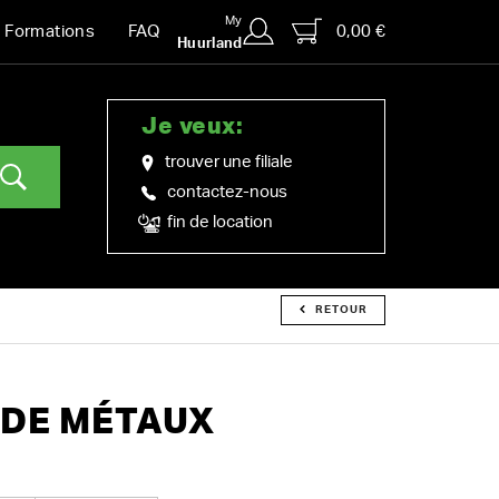
My
0,00 €
Formations
FAQ
Huurland
Je veux:
trouver une filiale
contactez-nous
fin de location
RETOUR
 DE MÉTAUX