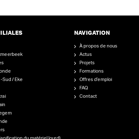
ILIALES
NAVIGATION
À propos de nous
tmeerbeek
Actus
es
Projets
onde
Formations
-Sud / Eke
Offres d’emploi
d
FAQ
rai
Contact
ain
degem
nde
ers
lanification du matériel lourd)