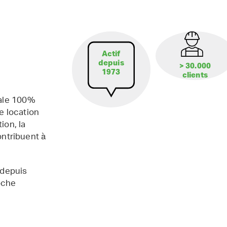
Actif
depuis
> 30.000
1973
clients
iale 100%
e location
ion, la
contribuent à
 depuis
oche