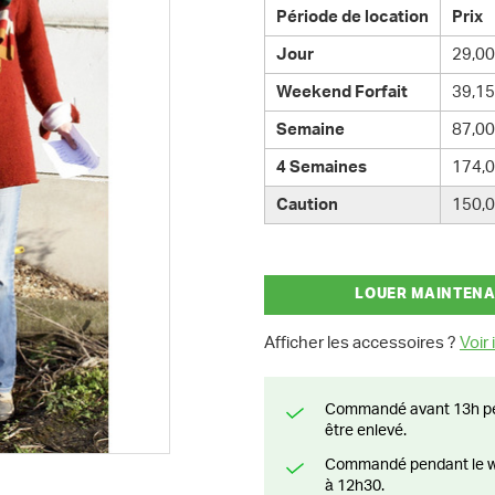
Période de location
Prix
Jour
29,00
Weekend Forfait
39,15
Semaine
87,00
4 Semaines
174,0
Caution
150,0
LOUER MAINTEN
Afficher les accessoires ?
Voir i
Commandé avant 13h pendant la semaine? Livré le jour suivant ou prêt à
être enlevé.
Commandé pendant le weekend? Livré ou prêt à être enlevé à partir du lundi
à 12h30.