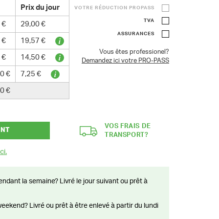
Prix du jour
VOTRE RÉDUCTION PROPASS
TVA
 €
29,00 €
ASSURANCES
 €
19,57 €
Vous êtes professionel?
 €
14,50 €
Demandez ici votre PRO-PASS
0 €
7,25 €
0 €
VOS FRAIS DE
ANT
TRANSPORT?
ci.