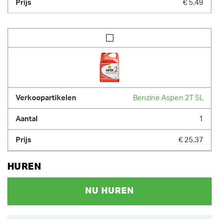
€ 5,49
Benzine Aspen 2T 5L
1
€ 25,37
HUREN
NU HUREN