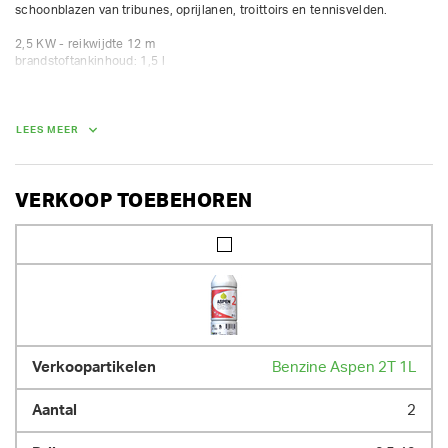
schoonblazen van tribunes, oprijlanen, troittoirs en tennisvelden.

2,5 KW - reikwijdte 12 m

brandstoftankinhoud: 1,5 l
GEWICHT
LEES MEER
10.00 kg
VERKOOP TOEBEHOREN
Benzine Aspen 2T 1L
2