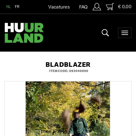
€ 0,00
NL
FR
Vacatures
FAQ
BLADBLAZER
ITEMCODE: 093040000