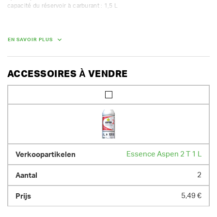
capacité du réservoir à carburant : 1,5 L
POIDS
EN SAVOIR PLUS
10.00 kg
ACCESSOIRES À VENDRE
Essence Aspen 2 T 1 L
2
5,49 €