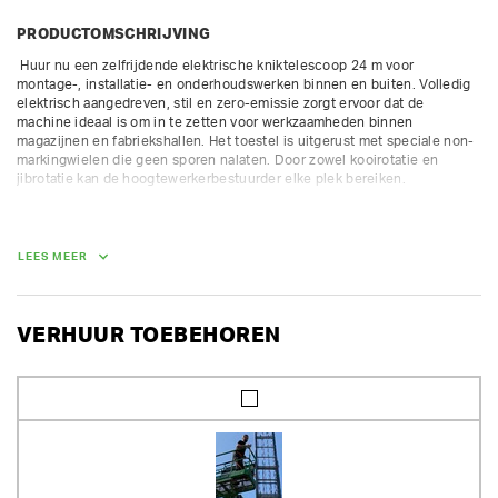
PRODUCTOMSCHRIJVING
 Huur nu een zelfrijdende elektrische kniktelescoop 24 m voor 
montage-, installatie- en onderhoudswerken binnen en buiten. Volledig 
elektrisch aangedreven, stil en zero-emissie zorgt ervoor dat de 
machine ideaal is om in te zetten voor werkzaamheden binnen 
magazijnen en fabriekshallen. Het toestel is uitgerust met speciale non-
markingwielen die geen sporen nalaten. Door zowel kooirotatie en 
jibrotatie kan de hoogtewerkerbestuurder elke plek bereiken.

Toestel wordt verhuurd met vierwielaandrijving en 4 wielsturing, 
waardoor ideaal in ruw terrein.

Rijplaten huren is aangeraden bij losse of drassige ondergrond.

LEES MEER
Aandrijving Elektrisch (batterij)

max. werkhoogte 23.6 m

max. platformhoogte 21.6 m

VERHUUR TOEBEHOREN
max. horizontale reikwijdte 13,4 m

liftcapaciteit 454 kg

afmetingen platform 2,44 x 0,91 x 1,1 m
AFMETINGEN (L X BR X H):
995 cm x 249 cm x 268 cm