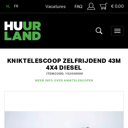
€ 0,00
NL
FR
Vacatures
FAQ
KNIKTELESCOOP ZELFRIJDEND 43M
4X4 DIESEL
ITEMCODE: 132430000
MEER INFO OVER KNIKTELESCOPEN