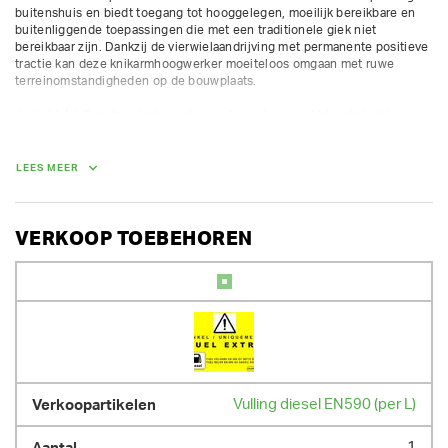
buitenshuis en biedt toegang tot hooggelegen, moeilijk bereikbare en 
buitenliggende toepassingen die met een traditionele giek niet 
bereikbaar zijn. Dankzij de vierwielaandrijving met permanente positieve 
tractie kan deze knikarmhoogwerker moeiteloos omgaan met ruwe 
terreinomstandigheden op de bouwplaats.

Je hebt 4 à 5 meter plaats nodig om de wielen van dit toestel uit te 
schuiven.

Je kan deze machine enkel huren door contact op te nemen met 
LEES MEER
Huurland XL, op het nummer 09/277.09.49.

Platformhoogte: 41.2 m

Werkhoogte: 43.2 m

VERKOOP TOEBEHOREN
Horizontaal bereik: 21.3 m

Hefcapaciteit: 272 kg

Hoogte knikpunt: 23 m

Gewicht:  20.502 kg

Aandrijving: Diesel
AFMETINGEN (L X BR X H):
1293 cm x 509 cm x 309 cm
Vulling diesel EN590 (per L)
GEWICHT
1