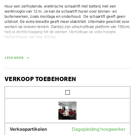
Huur een zelfrijdende, elektrische schaarlift met batterij met een 
werkhoogte van 12 m. Je kan de schaarlift huren voor binnen- en 
buitenwerken, zoals montage en onderhoud.  De schaarlift geeft geen 
uitstoot. De extra breedte geeft meer stabiliteit. Uitermate geschikt voor 
werken op oneven terrein. Dankzij zijn uitschuifbaar platform van 150cm, 
heb je dichte toegang tot de werken. Verrijdbaar op volle hoogte.  
Hefvermogen van max 450 kg

De schaarliften zijn te huur op korte termijn.  Voor lange termijn zijn er 
extra kortingen.

LEES MEER
werkhoogte 12 m

platformhoogte 10 m

verrijdbaar tot 8 m

platform 2,8 m x 1,6 m

VERKOOP TOEBEHOREN
uitschuif: 1,5 m

AFMETINGEN (L X BR X H):
380 cm x 177 cm x 259 cm
GEWICHT
4510.00 kg
Dagopleiding hoogwerker