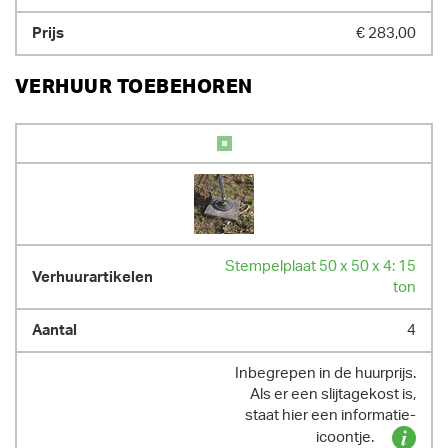
GEWICHT
€ 283,00
8800.00 kg
VERHUUR TOEBEHOREN
Stempelplaat 50 x 50 x 4: 15
ton
4
Inbegrepen in de huurprijs.
Als er een slijtagekost is,
staat hier een informatie-
icoontje.