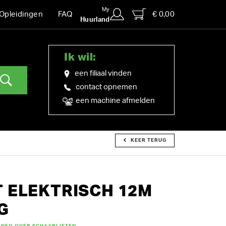
My
€ 0,00
Opleidingen
FAQ
Huurland
Ik wil:
een filiaal vinden
contact opnemen
een machine afmelden
KEER TERUG
 ELEKTRISCH 12M
G