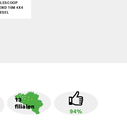
ELESCOOP
END 16M 4X4
IESEL
13
filialen
94%