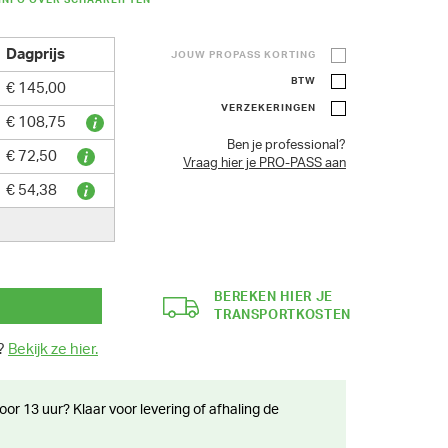
INFO OVER SCHAARLIFTEN
Dagprijs
JOUW PROPASS KORTING
BTW
€ 145,00
VERZEKERINGEN
€ 108,75
Ben je professional?
€ 72,50
Vraag hier je PRO-PASS aan
€ 54,38
BEREKEN HIER JE
TRANSPORTKOSTEN
n?
Bekijk ze hier.