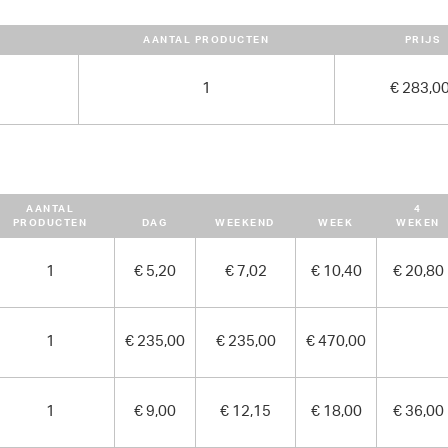
AFMETINGEN (L X BR X H):
AANTAL PRODUCTEN
PRIJS
245 cm x 120 cm x 238 cm
GEWICHT
1
€ 283,0
2950.00 kg
AANTAL
4
PRODUCTEN
DAG
WEEKEND
WEEK
WEKEN
1
€ 5,20
€ 7,02
€ 10,40
€ 20,80
1
€ 235,00
€ 235,00
€ 470,00
1
€ 9,00
€ 12,15
€ 18,00
€ 36,00