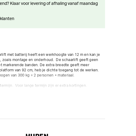
 klanten
rlift met batterij heeft een werkhoogte van 12 m en kan je 
 zoals montage en onderhoud.  De schaarlift geeft geen 
niet markerende banden. De extra breedte geeft meer 
ar platform van 92 cm, heb je dichte toegang tot de werken. 
mogen van 300 kg = 2 personen + materiaal.

termijn.  Voor lange termijn zijn er extra kortingen.
