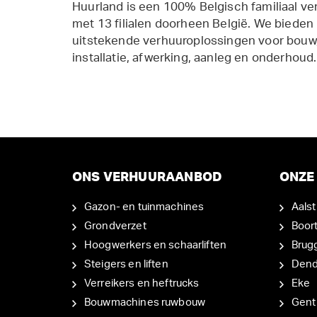
Huurland is een 100% Belgisch familiaal ve
met 13 filialen doorheen België. We bieden
uitstekende verhuuroplossingen voor bouw,
installatie, afwerking, aanleg en onderhoud.
ONS VERHUURAANBOD
ONZE 
Gazon- en tuinmachines
Aalst
Grondverzet
Boor
Hoogwerkers en schaarliften
Brug
Steigers en liften
Den
Verreikers en heftrucks
Eke
Bouwmachines ruwbouw
Gent