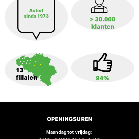
Actief
sinds 1973
> 30.000
klanten
13
filialen
94%
OPENINGSUREN
Maandag tot vrijdag: