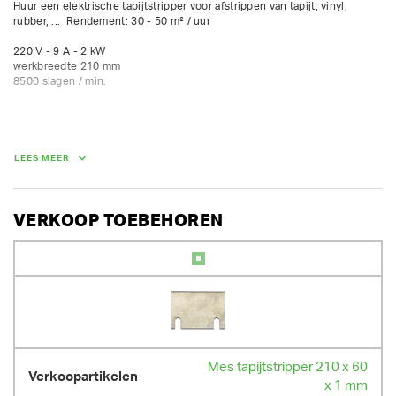
Huur een elektrische tapijtstripper voor afstrippen van tapijt, vinyl, 
rubber, ...  Rendement: 30 - 50 m² / uur

220 V - 9 A - 2 kW

werkbreedte 210 mm

8500 slagen / min.
AFMETINGEN (L X BR X H):
80 cm x 30 cm x 90 cm
LEES MEER
GEWICHT
16.00 kg
VERKOOP TOEBEHOREN
Mes tapijtstripper 210 x 60
x 1 mm