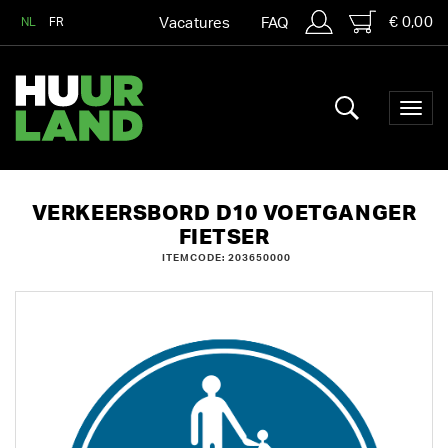
€ 0,00
NL
FR
Vacatures
FAQ
VERKEERSBORD D10 VOETGANGER
FIETSER
ITEMCODE: 203650000