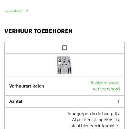
Bij huur van een pakket van 10 verkeersborden of 5 koppels 
verkeersborden, geniet je 30 % korting.

LEES MEER
Wij maken graag een pakket op maat.

Vraag ook naar onze lange termijn prijzen.
VERHUUR TOEBEHOREN
GEWICHT
13.00 kg
Rubberen voet
verkeersbord
1
Inbegrepen in de huurprijs.
Als er een slijtagekost is,
staat hier een informatie-