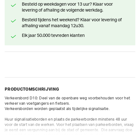
Besteld op weekdagen voor 13 uur? Klaar voor
levering of afhaling de volgende werkdag.
Besteld tijdens het weekend? Klaar voor levering of
afhaling vanaf maandag 12u30.
Elk jaar 50.000 tevreden klanten
PRODUCTOMSCHRIJVING
Verkeersbord D10: Deel van de openbare weg voorbehouden voor het 
verkeer van voetgangers en fietsers.

Verkeersborden worden geplaatst als tijdelijke signalisatie. 

Huur signalisatieborden en plaats de parkeerborden minstens 48 uur 
voor de start van de werken. Voor het plaatsen van parkeerborden, vraag 
je eerst een vergunning aan bij de stad of gemeente.  Die aanvraag doe 
je best 10 dagen op voorhand en kan online bij de stad.
