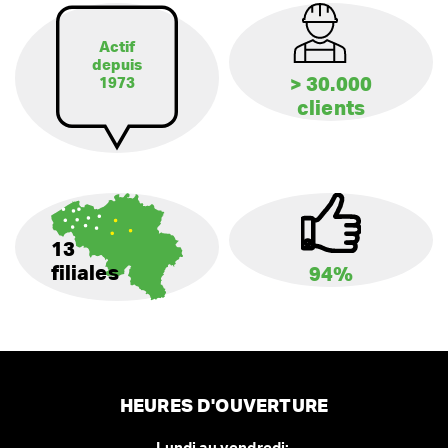
Actif
depuis
> 30.000
1973
clients
13
filiales
94%
HEURES D'OUVERTURE