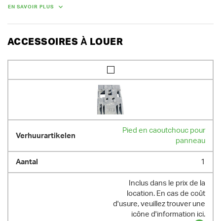
ligne.

EN SAVOIR PLUS
En cas de location d'un lot de 10 panneaux de signalisation ou de 5 
paires de panneaux, vous bénéficiez d'une réduction de 30 %.

Nous vous composons volontiers un lot sur mesure.

ACCESSOIRES À LOUER
Demandez-nous aussi nos tarifs de location de longue durée.
POIDS
13.00 kg
Pied en caoutchouc pour
panneau
1
Inclus dans le prix de la
location. En cas de coût
d'usure, veuillez trouver une
icône d'information ici.