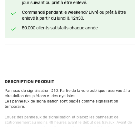
jour suivant ou prêt à être enlevé.
Commandé pendant le weekend? Livré ou prêt à être
enlevé à partir du lundi à 12h30.
50.000 clients satisfaits chaque année
DESCRIPTION PRODUIT
Panneau de signalisation D10: Partie de la voie publique réservée à la 
circulation des piétons et des cyclistes.

Les panneaux de signalisation sont placés comme signalisation 
temporaire. 

Louez des panneaux de signalisation et placez les panneaux de 
stationnement au moins 48 heures avant le début des travaux. Avant de 
placer des panneaux de stationnement, demandez d'abord une 
autorisation à la ville ou à la commune.  Cette demande doit être 
déposée, de préférence, 10 jours à l'avance et peut être introduite en 