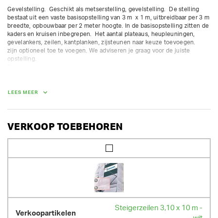
Gevelstelling.  Geschikt als metserstelling, gevelstelling.  De stelling 
bestaat uit een vaste basisopstelling van 3 m  x 1 m, uitbreidbaar per 3 m 
breedte, opbouwbaar per 2 meter hoogte. In de basisopstelling zitten de 
kaders en kruisen inbegrepen.  Het aantal plateaus, heupleuningen, 
gevelankers, zeilen, kantplanken, zijsteunen naar keuze toevoegen.

zijn optioneel toe te voegen. We adviseren je graag voor de juiste 
opstelling.

De waarborg van gratis onderdelen wordt niet meegeteld in de 
voorgestelde waarborgsom. Voor andere onderdelen rekenen we een 
extra waarborg aan. 

LEES MEER
Belastingsklasse 4 (300 kg/m²) - beschikbaar met ladderkaders en 
doorloopkaders.  Enkel geschikt voor een vaste opstelling.
VERKOOP TOEBEHOREN
Steigerzeilen 3,10 x 10 m -