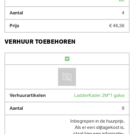
wit
4
€ 46,36
VERHUUR TOEBEHOREN
LadderKader 2M*1 galva
9
Inbegrepen in de huurprijs.
Als er een slijtagekost is,
staat hier een informatie-