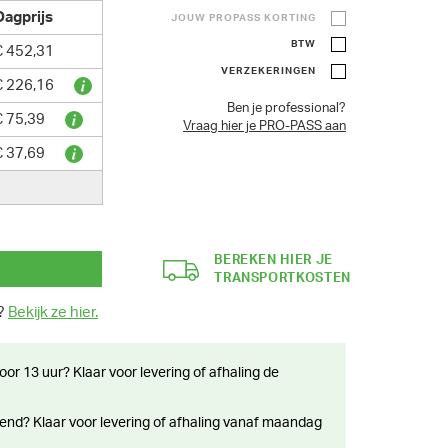
Dagprijs
JOUW PROPASS KORTING
BTW
€ 452,31
VERZEKERINGEN
€ 226,16
Ben je professional?
€ 75,39
Vraag hier je PRO-PASS aan
€ 37,69
BEREKEN HIER JE
TRANSPORTKOSTEN
n?
Bekijk ze hier.