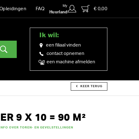
My
€ 0,00
Opleidingen
FAQ
Huurland
Ik wil:
een filiaal vinden
contact opnemen
een machine afmelden
KEER TERUG
R 9 X 10 = 90 M²
INFO OVER TOREN- EN GEVELSTELLINGEN