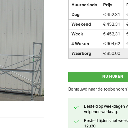
Huurperiode
Prijs
Dag
€ 452,31
Weekend
€ 452,31
Week
€ 452,31
4 Weken
€ 904,62
Waarborg
€ 850,00
NU HUREN
Benieuwd naar de toebehore
Besteld op weekdagen voor 13 uur? Klaar voor levering of afhaling de
volgende werkdag.
Besteld tijdens het weekend? Klaar voor levering of afhaling vanaf maandag
12u30.