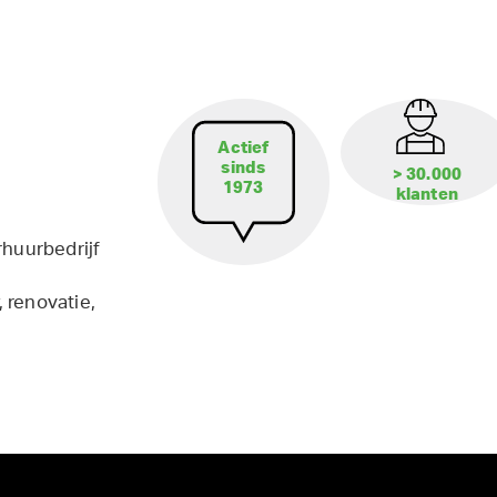
Actief
sinds
> 30.000
1973
klanten
rhuurbedrijf
 renovatie,