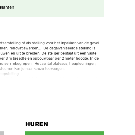
 klanten
tserstelling of als stelling voor het inpakken van de gevel 
en, renovatiewerken...  De gegalvaniseerde stelling is 
wen en uit te breiden. De steiger bestaat uit een vaste 
r per 3 m breedte en opbouwbaar per 2 meter hoogte. In de 
kruisen inbegrepen.  Het aantal plateaus, heupleuningen, 
jsteunen kan je naar keuze toevoegen.

ordt niet meegeteld in de voorgestelde waarborgsom. Voor 
tra waarborg aan. 

chikbaar met ladderkaders en doorloopkaders.  Enkel 
HUREN