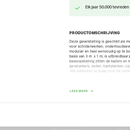
Elk jaar 50.000 tevreden
PRODUCTOMSCHRIJVING
Deze gevelstelling is geschikt als me
voor schilderwerken, onderhoudswerk
modulair en heel eenvoudig op te bou
basis van 3 m  x 1 m, is uitbreidbaa
basisopstelling zitten de kaders en 
gevelankers, zeilen, kantplanken, zi
 We adviseren je graag voor de juiste opstelling.

De waarborg van gratis onderdelen w
andere onderdelen rekenen we een ex
Belastingsklasse 4 (300 lg/m²) - bes
LEES MEER
geschikt voor een vaste opstelling.