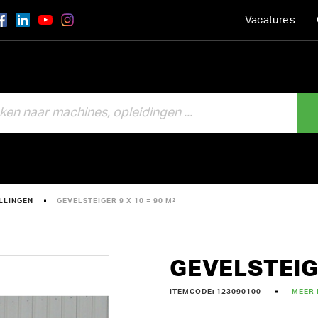
Vacatures
LLINGEN
GEVELSTEIGER 9 X 10 = 90 M²
GEVELSTEIGE
ITEMCODE: 123090100
MEER 