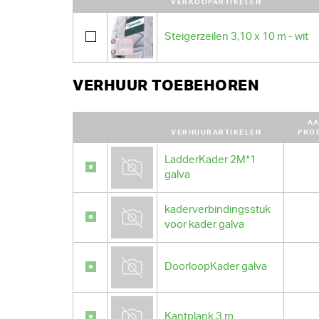
VERKOOPARTIKELEN
Steigerzeilen 3,10 x 10 m - wit
VERHUUR TOEBEHOREN
AA
VERHUURARTIKELEN
PRO
LadderKader 2M*1
galva
kaderverbindingsstuk
voor kader galva
DoorloopKader galva
Kantplank 3 m