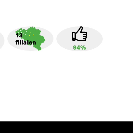
13
filialen
94%