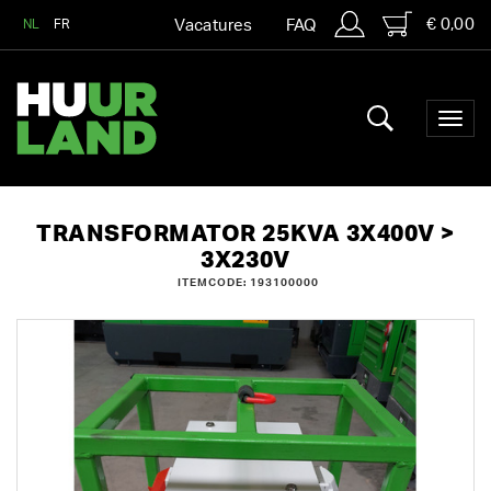
€ 0,00
NL
FR
Vacatures
FAQ
TRANSFORMATOR 25KVA 3X400V >
3X230V
ITEMCODE: 193100000