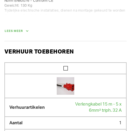
Norm EN60076 - Conform CE

Gewicht: 130 Kg

Tijdelijke electrische installaties, dienen na montage gekeurd te worden 
door een erkende instantie. 

Alvorens eindverbruikers te schakelen, zeker de spanning op de 
LEES MEER
GEWICHT
130.00 kg
VERHUUR TOEBEHOREN
Verlengkabel 15 m - 5 x
6mm² triph. 32 A
1