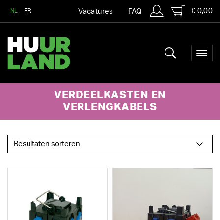
€ 0,00
NL
FR
Vacatures
FAQ
VERDEELKASTEN EN
VERLENGKABELS