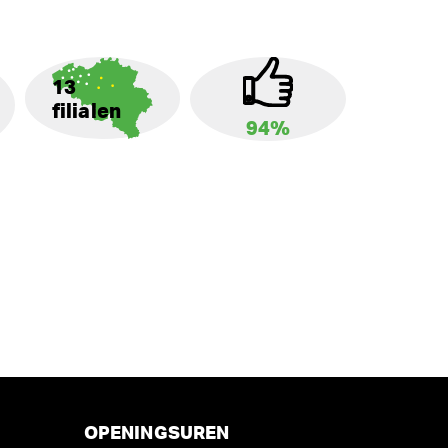
13
filialen
94%
OPENINGSUREN