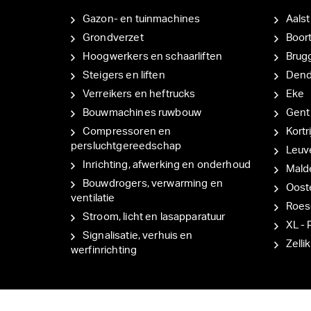
Gazon- en tuinmachines
Aalst
Grondverzet
Boor
Hoogwerkers en schaarliften
Brug
Steigers en liften
Den
Verreikers en heftrucks
Eke
Bouwmachines ruwbouw
Gent
Compressoren en
Kortri
persluchtgereedschap
Leuv
Inrichting, afwerking en onderhoud
Mal
Bouwdrogers, verwarming en
Oost
ventilatie
Roes
Stroom, licht en lasapparatuur
XL - 
Signalisatie, verhuis en
Zellik
werfinrichting