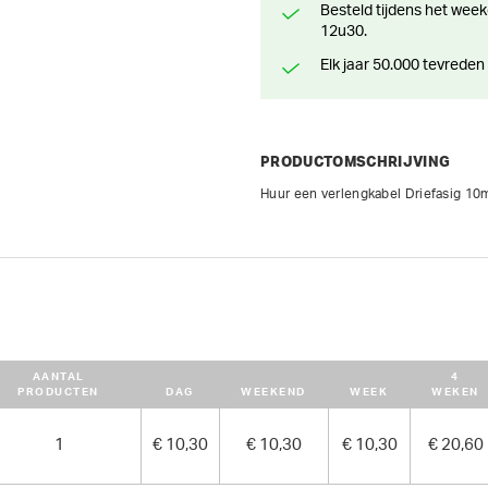
Besteld tijdens het weekend? Klaar voor levering of afhaling vanaf maandag
12u30.
Elk jaar 50.000 tevreden
PRODUCTOMSCHRIJVING
AANTAL
4
PRODUCTEN
DAG
WEEKEND
WEEK
WEKEN
1
€ 10,30
€ 10,30
€ 10,30
€ 20,60