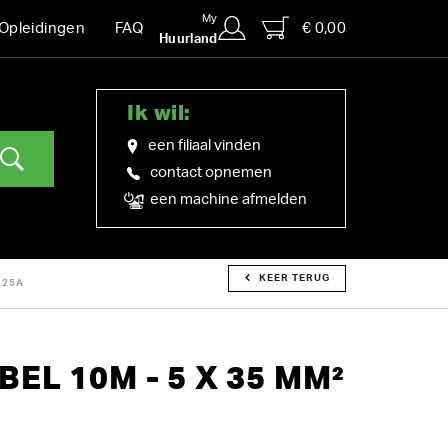
My
€ 0,00
Opleidingen
FAQ
Huurland
Ik wil:
een filiaal vinden
contact opnemen
een machine afmelden
KEER TERUG
125A
EL 10M - 5 X 35 MM²