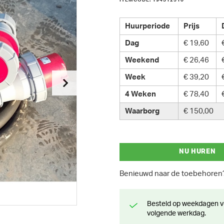
ITEMCODE: 194312510
Huurperiode
Prijs
Dag
€ 19,60
Weekend
€ 26,46
Week
€ 39,20
4 Weken
€ 78,40
Waarborg
€ 150,00
NU HUREN
Benieuwd naar de toebehore
Besteld op weekdagen voor 13 uur? Klaar voor levering of afhaling de
volgende werkdag.