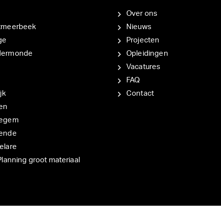
Over ons
tmeerbeek
Nieuws
ge
Projecten
dermonde
Opleidingen
Vacatures
FAQ
jk
Contact
en
degem
ende
elare
Planning groot materiaal