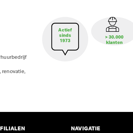
Actief
sinds
> 30.000
1973
klanten
rhuurbedrijf
 renovatie,
FILIALEN
NAVIGATIE