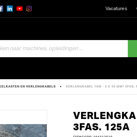
Vacatures
EELKASTEN EN VERLENGKABELS
VERLENGKABEL 10M - 5 X 35 MM² 3FAS. 
VERLENGKAB
3FAS. 125A