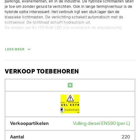
parkings, evenementen, en in de industrie. De hybride lichtmasten laten 
je toe om zonder geluid te verlichten. Ook in lange termijnverhuur is de 
hybride optie interessant. Het verbruik ligt een stuk lager dan de 
klassieke lichtmasten. De verlichting schakelt automatisch met de 
lichtsensor. De lichtmast schuift hydraulisch uit.

De lampen van 6x 150 Watt LED zijn ecologisch en energiezuinig 
waardoor de lichtmast een zeer grote autonomie heeft en de beste 
keuze is voor je inhuurprojecten.

Verlichting: 6 x 150 Watt LED - verlichtingsoppervlakte: 3800 m²

LEES MEER
Motor: diesel Brandstofverbruik: 0,55 liter per uur - verbruik in hybride 
modus: 0.23 L/u

Tankinhoud 222 liter - autonomie 863 uur

vonkenvanger

VERKOOP TOEBEHOREN
per huurdag zijn 12 draaiuren inbegrepen / extra uren worden verrekend 
aan 1/12 van het dagtarief
AFMETINGEN (L X BR X H):
294 cm x 146 cm x 257 cm
GEWICHT
1290.00 kg
Vulling diesel EN590 (per L)
220