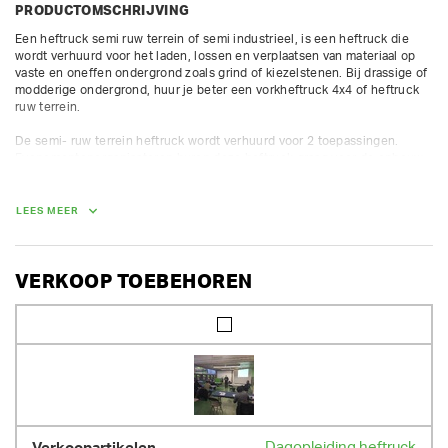
PRODUCTOMSCHRIJVING
Een heftruck semi ruw terrein of semi industrieel, is een heftruck die 
wordt verhuurd voor het laden, lossen en verplaatsen van materiaal op 
vaste en oneffen ondergrond zoals grind of kiezelstenen. Bij drassige of 
modderige ondergrond, huur je beter een vorkheftruck 4x4 of heftruck 
ruw terrein. 

De semi- ruw terrein heftruck wordt verhuurd voor 2 toepassingen. 
Evenementenorganisatoren huren deze heftruck graag voor de opbouw 
en afbraak van het evenement. Bouwaannemers huren de 4X4 heftruck 
om in te zetten op het ruw terrein in de ruwbouw- en afwerkingsfase.

LEES MEER
Max werkhoogte mast = 3,4 m

Max laadvermogen = 2500 kg

Uitrusting hefmast: triple, sideshift, freelift

VERKOOP TOEBEHOREN
max 8 uur op teller per dag / 10 uur per weekend / 40 uur per week; extra 
uren worden proportioneel verrekend
AFMETINGEN (L X BR X H):
295 cm x 145 cm x 256 cm
GEWICHT
4500.00 kg
Dagopleiding heftruck