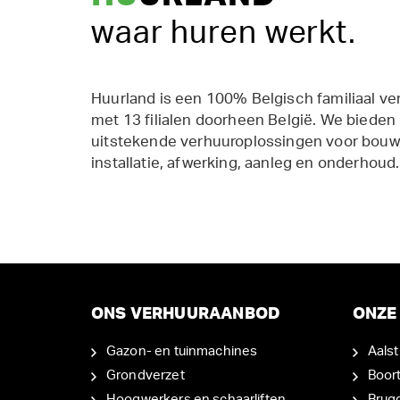
waar huren werkt.
Huurland is een 100% Belgisch familiaal ve
met 13 filialen doorheen België. We bieden
uitstekende verhuuroplossingen voor bouw,
installatie, afwerking, aanleg en onderhoud.
ONS VERHUURAANBOD
ONZE 
Gazon- en tuinmachines
Aalst
Grondverzet
Boor
Hoogwerkers en schaarliften
Brug