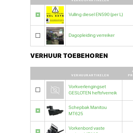
VERKOOPARTIKELEN
Vulling diesel EN590 (per L)
Dagopleiding verreiker
VERHUUR TOEBEHOREN
VERHUURARTIKELEN
PR
Vorkverlengingset
GESLOTEN heftr/verreik
Schepbak Manitou
MT625
Vorkenbord vaste