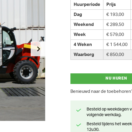
Huurperiode
Prijs
Dag
€ 193,00
Weekend
€ 289,50
Week
€ 579,00
4 Weken
€ 1 544,00
Waarborg
€ 850,00
NU HUREN
Benieuwd naar de toebehore
Besteld op weekdagen voor 13 uur? Klaar voor levering of afhaling de
volgende werkdag.
Besteld tijdens het weekend? Klaar voor levering of afhaling vanaf maandag
12u30.