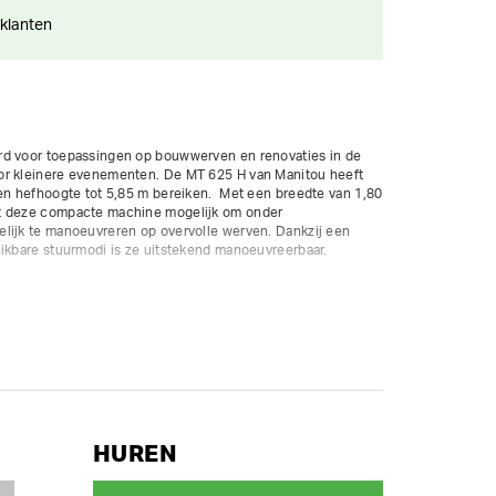
 klanten
rd voor toepassingen op bouwwerven en renovaties in de 
or kleinere evenementen. De MT 625 H van Manitou heeft 
en hefhoogte tot 5,85 m bereiken.  Met een breedte van 1,80 
t deze compacte machine mogelijk om onder 
lijk te manoeuvreren op overvolle werven. Dankzij een 
ikbare stuurmodi is ze uitstekend manoeuvreerbaar.

HUREN