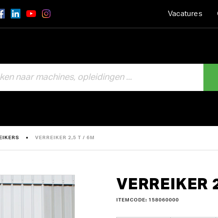
Vacatures
EIKERS
VERREIKER 2,5 T / 6M
VERREIKER 2
ITEMCODE: 158060000