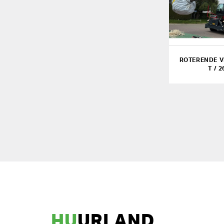
ROTERENDE V
T / 
HU
URLAND