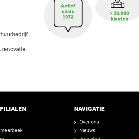
Actief
sinds
> 30.000
1973
klanten
rhuurbedrijf
 renovatie,
FILIALEN
NAVIGATIE
Over ons
tmeerbeek
Nieuws
ge
Projecten