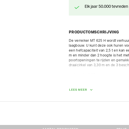
Elk jaar 50.000 tevreden
PRODUCTOMSCHRIJVING
De verreiker MT 625 H wordt verhuu
laagbouw. U kunt deze ook huren vo
een hefcapaciteit van 2,5 t en kan e
m en minder dan 2 hoogte is het me
poortopeningen te rijden en gemakke
draaicirkel van 3,30 m en de 3 besch
Hefhoogte: 5,85 meter.

Hefcapaciteit: 2500 kg.

Reikwijdte: 3,40 meter.

Gewicht: 4485 kg

LEES MEER
Breedte: 1.81 m

Hoogte: 1.92 m

Lengte: 3.9 m

Motor: Kubota Diesel 49 pk

Max. rijsnelheid: 25 km/u
AFMETINGEN (L X BR X H):