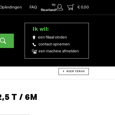
My
€ 0,00
Opleidingen
FAQ
Huurland
Ik wil:
een filiaal vinden
contact opnemen
een machine afmelden
KEER TERUG
,5 T / 6M