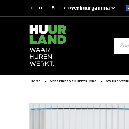
verhuurgamma
Bekijk ons
NL
FR
ZOEKEN
HOME
VERREIKERS EN HEFTRUCKS
STARRE VERR