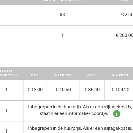
AANTAL PRODUCTEN
PRIJS
390 cm x 181 cm x 192 cm
63
€ 2,5
GEWICHT
4485.00 kg
1
€ 283,0
AANTAL
ODUCTEN
DAG
WEEKEND
WEEK
4 WEKEN
1
€ 13,00
€ 19,50
€ 36,40
€ 109,20
Inbegrepen in de huurprijs. Als er een slijtagekost is,
1
staat hier een informatie-icoontje.
Inbegrepen in de huurprijs. Als er een slijtagekost is,
1