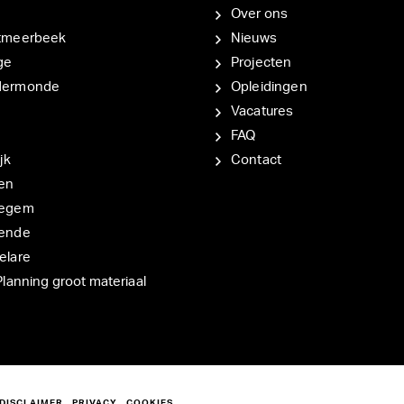
Over ons
tmeerbeek
Nieuws
ge
Projecten
dermonde
Opleidingen
Vacatures
FAQ
jk
Contact
en
degem
ende
elare
Planning groot materiaal
DISCLAIMER
PRIVACY
COOKIES