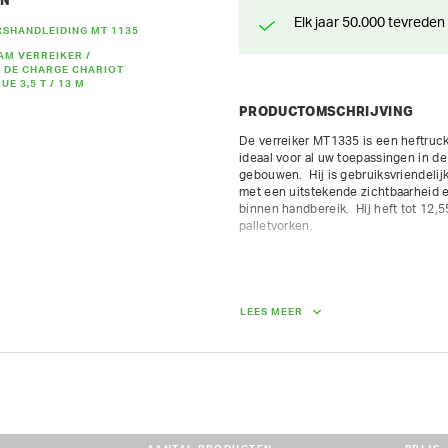
EN
Elk jaar 50.000 tevreden
RSHANDLEIDING MT 1135
AM VERREIKER /
 DE CHARGE CHARIOT
E 3,5 T / 13 M
PRODUCTOMSCHRIJVING
De verreiker MT1335 is een heftruck 
ideaal voor al uw toepassingen in d
gebouwen.  Hij is gebruiksvriendelij
met een uitstekende zichtbaarheid e
binnen handbereik.  Hij heft tot 12,5
palletvorken.

Hefhoogte: 12,25 meter.

Hefcapaciteit: 3500 kg.

Gewicht: 9200 kg

Breedte: 2,28 m

LEES MEER
Hoogte: 2,42 m

Lengte: 5,86 m

Motor: Deutz Diesel 75 pk
AFMETINGEN (L X BR X H):
586 cm x 228 cm x 242 cm