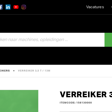
Vacatures
EIKERS
VERREIKER 3,5 T / 13M
VERREIKER 3
ITEMCODE: 158130000