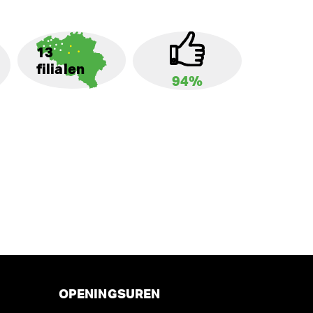
13
filialen
94%
OPENINGSUREN