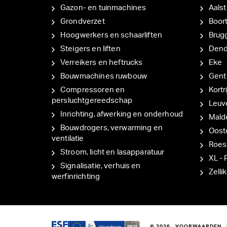
Gazon- en tuinmachines
Aalst
Grondverzet
Boor
Hoogwerkers en schaarliften
Brug
Steigers en liften
Den
Verreikers en heftrucks
Eke
Bouwmachines ruwbouw
Gent
Compressoren en
Kortri
persluchtgereedschap
Leuv
Inrichting, afwerking en onderhoud
Mal
Bouwdrogers, verwarming en
Oost
ventilatie
Roes
Stroom, licht en lasapparatuur
XL - 
Signalisatie, verhuis en
Zellik
werfinrichting
© 2026
VOORWAARDEN