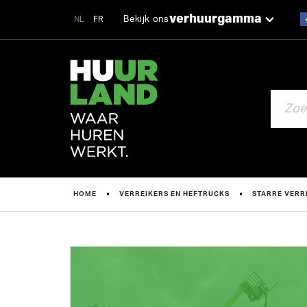
verhuurgamma
Bekijk ons
NL
FR
ZOEKEN
HOME
VERREIKERS EN HEFTRUCKS
STARRE VERR