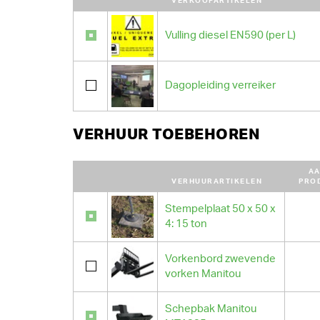
VERKOOPARTIKELEN
Vulling diesel EN590 (per L)
Dagopleiding verreiker
VERHUUR TOEBEHOREN
AA
VERHUURARTIKELEN
PRO
Stempelplaat 50 x 50 x
4: 15 ton
Vorkenbord zwevende
vorken Manitou
Schepbak Manitou