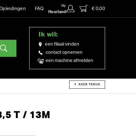
My
€ 0,00
Opleidingen
FAQ
Huurland
Ik wil:
een filiaal vinden
contact opnemen
een machine afmelden
KEER TERUG
,5 T / 13M