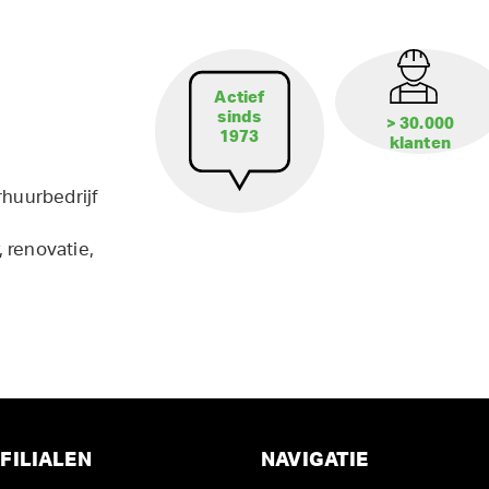
Actief
sinds
> 30.000
1973
klanten
rhuurbedrijf
 renovatie,
FILIALEN
NAVIGATIE