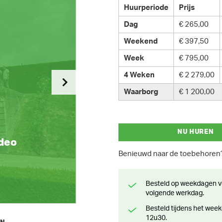
Huurperiode
Prijs
Dag
€ 265,00
Weekend
€ 397,50
Week
€ 795,00
4 Weken
€ 2 279,00
Waarborg
€ 1 200,00
NU HUREN
ideo
Benieuwd naar de toebehore
Besteld op weekdagen voor 13 uur? Klaar voor levering of afhaling de
volgende werkdag.
Besteld tijdens het weekend? Klaar voor levering of afhaling vanaf maandag
12u30.