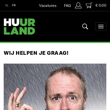
€ 0,00
NL
FR
Vacatures
FAQ
WIJ HELPEN JE GRAAG!