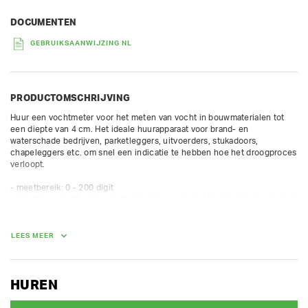
DOCUMENTEN
GEBRUIKSAANWIJZING NL
PRODUCTOMSCHRIJVING
Huur een vochtmeter voor het meten van vocht in bouwmaterialen tot 
een diepte van 4 cm. Het ideale huurapparaat voor brand- en 
waterschade bedrijven, parketleggers, uitvoerders, stukadoors, 
chapeleggers etc. om snel een indicatie te hebben hoe het droogproces 
verloopt.

- meetbereik: 0 - 200 digit

- dieptebereik: 20 - 40 mm afhankelijk van de dichtheid van het materiaal
LEES MEER
HUREN