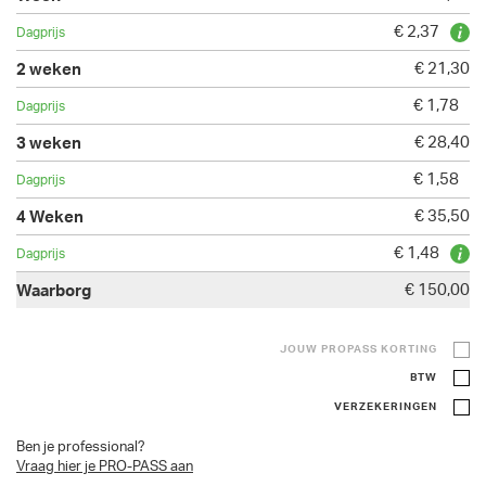
€ 2,37
€ 21,30
€ 1,78
€ 28,40
€ 1,58
€ 35,50
€ 1,48
€ 150,00
JOUW PROPASS KORTING
BTW
VERZEKERINGEN
Ben je professional?
Vraag hier je PRO-PASS aan